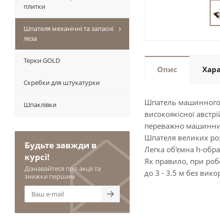
плитки
Шпателя механічні та запасні
леза
Терки GOLD
Опис
Хар
Скребки для штукатурки
Шпатель машинного н
Шпаклівки
високоякісної австр
переважно машинни
Шпателя великих роз
Будьте завжди в
Легка об'ємна h-обр
курсі!
Як правило, при роб
Дізнавайтеся про акції та
до 3 - 3.5 м без вико
знижки першим