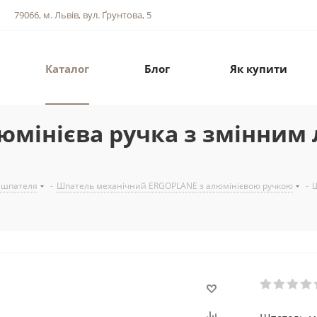
79066, м. Львів, вул. Ґрунтова, 5
Каталог
Блог
Як купити
мінієва ручка з змінним 
 шпателя
-
Шпатель механічний ERGOPLANE з алюмінієвою ручкою
-
Ш