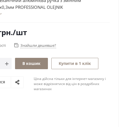
еханічний алюмінієва ручка з змінним
х0,3мм PROFESSIONAL OLEJNIK
грн.
/шт
ості
Знайшли дешевше?
В кошик
Купити в 1 клік
Ціна дійсна тільки для інтернет-магазину і
ися
може відрізнятися від цін в роздрібних
магазинах