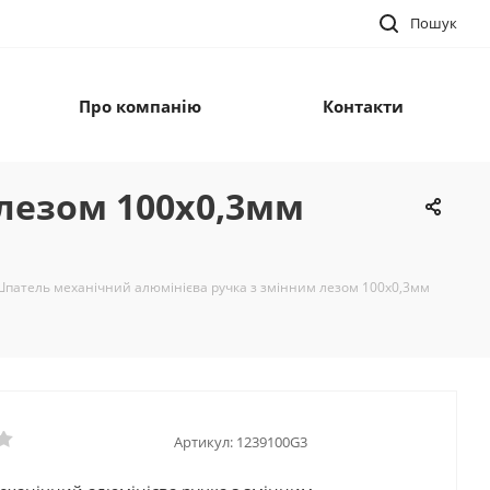
Пошук
Про компанію
Контакти
лезом 100х0,3мм
патель механічний алюмінієва ручка з змінним лезом 100х0,3мм
Артикул:
1239100G3