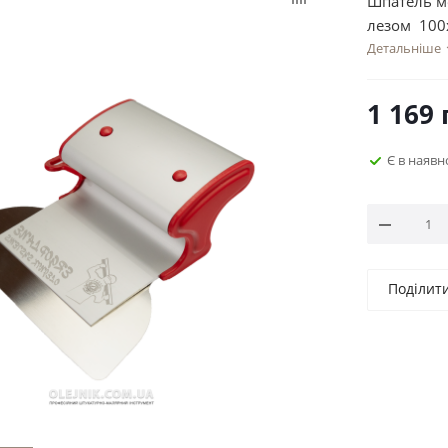
Шпатель м
лезом 100
Детальніше
1 169
Є в наявн
Поділит