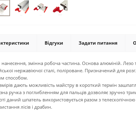
актеристики
Відгуки
Задати питання
О
анесення, змінна робоча частина. Основа алюміній. Лезо 
ійської нержавіючої сталі, поліроване. Призначений для р
м способом.
мірів дають можливість майстру в короткий термін зашпат
азна ручка з поглибленням для пальців дозволяє зручно три
оті даний шпатель використовується разом з телескопічною
ристання лісів і драбин.