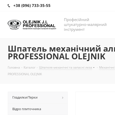
+38 (096) 733-35-55
Професійний
штукатурно-малярний
інструмент
Шпатель механічний алю
PROFESSIONAL OLEJNIK
Головна
-
Каталог
-
Шпателя механічні та запасні леза
-
Механічні
PROFESSIONAL OLEJNIK
Гладилки/Терки
Відро плиточника