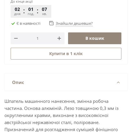
До кінця акції
02
01
07
07
дня
год.
хв.
сек.
Є в наявності
Знайшли дешевше?
В кошик
Купити в 1 клік
Опис
Шпатель машинного нанесення, змінна робоча
частина. Основа алюміній. Лезо товщиною 0,3 мм із
округленими краями, виконане з високоякісної
австрійської нержавіючої сталі, поліроване.
Призначений для розгладження сумішей фінішного