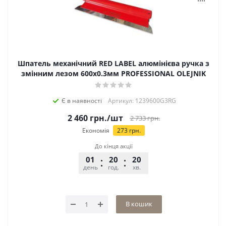
Шпатель механічний RED LABEL алюмінієва ручка з
змінним лезом 600х0.3мм PROFESSIONAL OLEJNIK
Є в наявності
Артикул: 1239600G3RG
2 460
грн.
/шт
2 733
грн.
Економія
273
грн.
До кінця акції
01
20
20
56
день
год.
хв.
сек.
В кошик