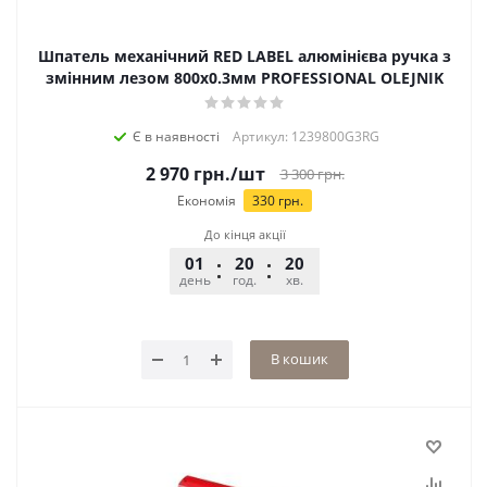
Шпатель механічний RED LABEL алюмінієва ручка з
змінним лезом 800х0.3мм PROFESSIONAL OLEJNIK
Є в наявності
Артикул: 1239800G3RG
2 970
грн.
/шт
3 300
грн.
Економія
330
грн.
До кінця акції
01
20
20
56
день
год.
хв.
сек.
В кошик