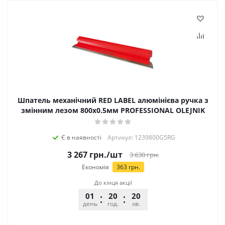
Шпатель механічний RED LABEL алюмінієва ручка з
змінним лезом 800х0.5мм PROFESSIONAL OLEJNIK
Є в наявності
Артикул: 1239800G5RG
3 267
грн.
/шт
3 630
грн.
Економія
363
грн.
До кінця акції
01
20
20
56
день
год.
хв.
сек.