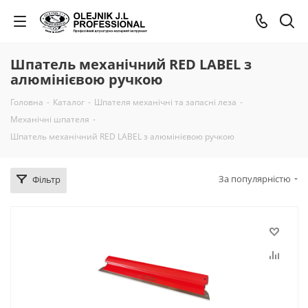
Шпатель механічний RED LABEL з
алюмінієвою ручкою
Головна
-
Каталог
-
Шпателя механічні та запасні леза
-
Механічні шпателя
-
Шпатель механічний RED LABEL з алюмінієвою ручкою
За популярністю
Фільтр