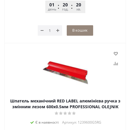
01
20
20
56
день
год.
хв.
сек.
В кошик
Шпатель механічний RED LABEL алюмінієва ручка з
змінним лезом 600х0.5мм PROFESSIONAL OLEJNIK
Є в наявності
Артикул: 1239600G5RG