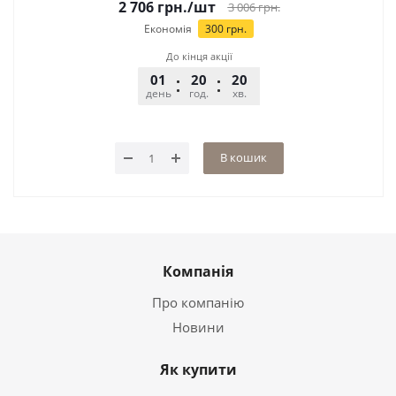
2 706
грн.
/шт
3 006
грн.
Економія
300
грн.
До кінця акції
01
20
20
56
день
год.
хв.
сек.
В кошик
Компанія
Про компанію
Новини
Як купити