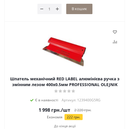
В кошик
Шпатель механічний RED LABEL алюмінієва ручка з
змінним лезом 400х0.5мм PROFESSIONAL OLEJNIK
Є в наявності
Артикул: 1239400G5RG
1 998
грн.
/шт
2 220
грн.
Економія
222
грн.
До кінця акції