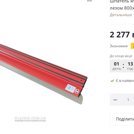
Шпатель м
лезом 800
Детальніше
2 277
Экономия
До кінця акції
01
13
день
год.
Є в наявн
Поділит