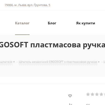
79066, м. Львів, вул. Ґрунтова, 5
Каталог
Блог
Як купити
GOSOFT пластмасова ручка
 шпателя
-
Шпатель механічний ERGOSOFT з пластмасовою ручкою
-