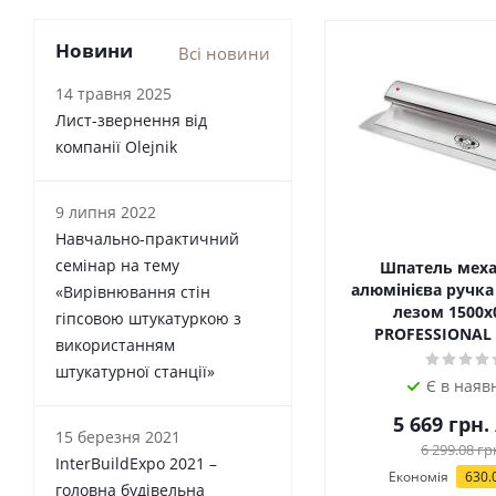
Новини
Всі новини
14 травня 2025
Лист-звернення від
компанії Olejnik
9 липня 2022
Навчально-практичний
семінар на тему
Шпатель меха
алюмінієва ручка
«Вирівнювання стін
лезом 1500х0.3мм
гіпсовою штукатуркою з
PROFESSIONAL 
використанням
штукатурної станції»
Є в наяв
5 669
грн.
15 березня 2021
6 299.08
гр
InterBuildExpo 2021 –
Економія
630.
головна будівельна