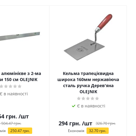
алюмінієве з 2-ма
Кельма трапецієвидна
и 150 см OLEJNIK
широка 160мм нержавіюча
сталь ручка Дерев'яна
OLEJNIK
Є в наявності
Є в наявності
54
грн.
/шт
294
грн.
/шт
 504.47
грн.
326.70
грн.
мія
250.47
грн.
Економія
32.70
грн.