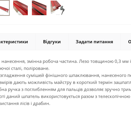
актеристики
Відгуки
Задати питання
О
анесення, змінна робоча частина. Лезо товщиною 0,3 мм і
ючої сталі, поліроване.
згладження сумішей фінішного шпаклювання, нанесеного 
мірів дають можливість майстру в короткий термін зашпат
ібна ручка з поглибленням для пальців дозволяє зручно три
оті даний шпатель використовується разом з телескопічною
ристання лісів і драбин.