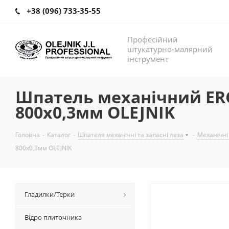
+38 (096) 733-35-55
Професійний
штукатурно-малярний
інструмент
Шпатель механічний ER
800х0,3мм OLEJNIK
Головна
-
Каталог
-
Шпателя механічні та запасні леза
-
Механічні
800х0,3мм OLEJNIK
Гладилки/Терки
Відро плиточника