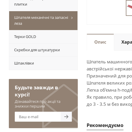
плитки
Шпателя механічні та запасні
леза
Терки GOLD
Опис
Хар
Скребки для штукатурки
Шпатель машинного н
Шпаклівки
австрійської нержаві
Призначений для ро
Шпателя великих роз
Будьте завжди в
Легка об'ємна h-под
курсі!
Як правило, при роб
Дізнавайтеся про акції та
до 3 - 3.5 м без вико
знижки першим
Рекомендуємо