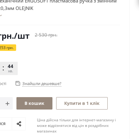
еханічний ERGOSOFT пластмасова ручка з змінним
х0,3мм OLEJNIK
грн.
/шт
2 530
грн.
253
грн.
44
14
хв.
сек.
ості
Знайшли дешевше?
В кошик
Купити в 1 клік
Ціна дійсна тільки для інтернет-магазину і
ися
може відрізнятися від цін в роздрібних
магазинах