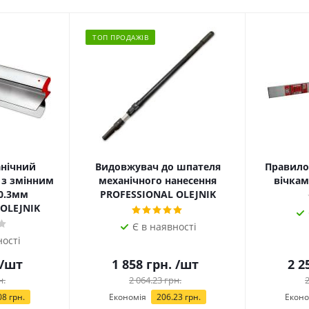
ТОП ПРОДАЖІВ
нічний
Видовжувач до шпателя
Правило 
 з змінним
механічного нанесення
вічкам
PROFESSIONAL OLEJNIK
OLEJNIK
Є в наявності
ності
/шт
1 858
грн.
/шт
2 2
н.
2 064.23
грн.
2
08
грн.
Економія
206.23
грн.
Еконо