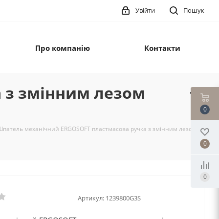
Увійти
Пошук
Про компанію
Контакти
 з змінним лезом
0
Шпатель механічний ERGOSOFT пластмасова ручка з змінним лезом
0
0
Артикул:
1239800G3S