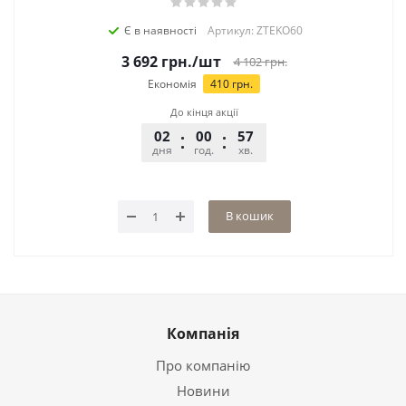
Є в наявності
Артикул: ZTEKO60
3 692
грн.
/шт
4 102
грн.
Економія
410
грн.
До кінця акції
02
00
57
26
дня
год.
хв.
сек.
В кошик
Компанія
Про компанію
Новини