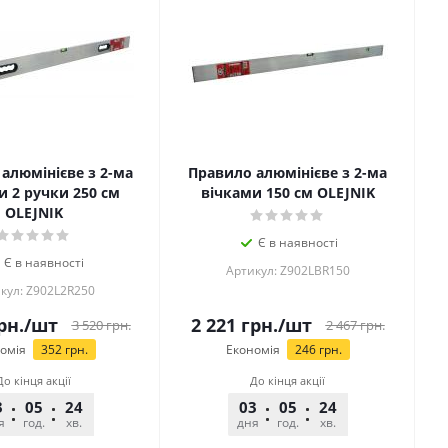
алюмінієве з 2-ма
Правило алюмінієве з 2-ма
и 2 ручки 250 см
вічками 150 см OLEJNIK
OLEJNIK
Є в наявності
Є в наявності
Артикул: Z902LBR150
кул: Z902L2R250
рн.
/шт
2 221
грн.
/шт
3 520
грн.
2 467
грн.
омія
352
грн.
Економія
246
грн.
До кінця акції
До кінця акції
3
05
24
25
03
05
24
25
я
год.
хв.
сек.
дня
год.
хв.
сек.