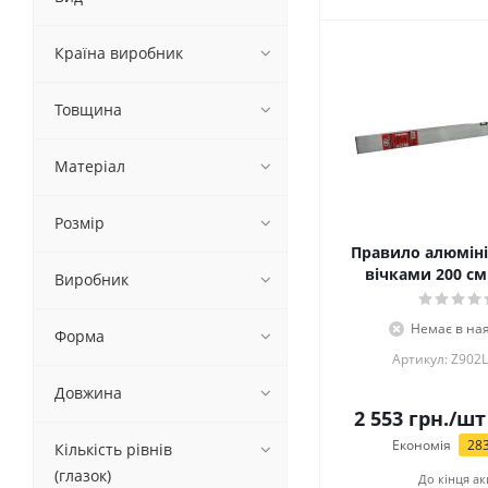
Країна виробник
Товщина
Матеріал
Розмір
Правило алюміні
вічками 200 см
Виробник
Немає в ная
Форма
Артикул: Z902
Довжина
2 553
грн.
/шт
Економія
28
Кількість рівнів
(глазок)
До кінця ак