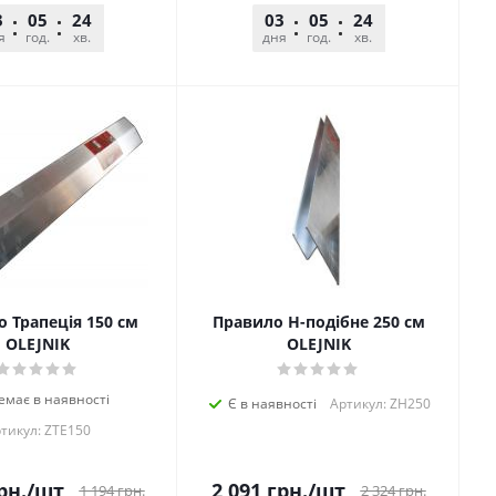
3
05
24
25
03
05
24
25
я
год.
хв.
сек.
дня
год.
хв.
сек.
 Трапеція 150 см
Правило H-подібне 250 см
OLEJNIK
OLEJNIK
емає в наявності
Є в наявності
Артикул: ZH250
тикул: ZTE150
рн.
/шт
2 091
грн.
/шт
1 194
грн.
2 324
грн.