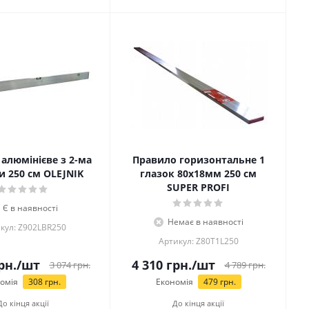
алюмінієве з 2-ма
Правило горизонтальне 1
и 250 см OLEJNIK
глазок 80х18мм 250 см
SUPЕR PROFI
Є в наявності
Немає в наявності
кул: Z902LBR250
Артикул: Z80T1L250
рн.
/шт
4 310
грн.
/шт
3 074
грн.
4 789
грн.
омія
308
грн.
Економія
479
грн.
До кінця акції
До кінця акції