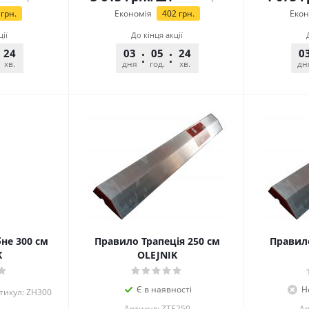
грн.
Економія
402
грн.
Екон
ції
До кінця акції
24
25
03
05
24
25
0
хв.
сек.
дня
год.
хв.
сек.
дн
не 300 см
Правило Трапеція 250 см
Правило
K
OLEJNIK
Є в наявності
Н
тикул: ZH300
Артикул: ZTE250
Ар