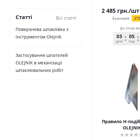
2 485
грн.
/шт
Статті
Всі статті
Економія
27
До кінця ак
Поверхнева шпаклівка з
03
05
інструментом Olejnik
дня
год.
Застосування шпателей
OLEJNIK в механізації
шпаклювальних робіт
Правило H-подіб
OLEJNI