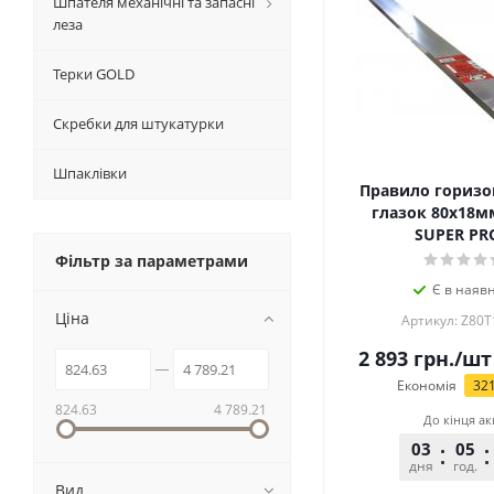
Шпателя механічні та запасні
леза
Терки GOLD
Скребки для штукатурки
Шпаклівки
Правило горизо
глазок 80х18м
SUPЕR PR
Фільтр за параметрами
Є в наявн
Ціна
Артикул: Z80T
2 893
грн.
/шт
Економія
32
824.63
4 789.21
До кінця ак
03
05
дня
год.
Вид