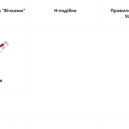
а "Вічками"
Н-подібне
Правил
S
я