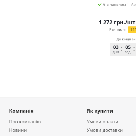
Є в наявності
Ар
1 272
грн.
/шт
Економія
14
До кінця ак
03
05
дня
год.
Компанія
Як купити
Про компанію
Умови оплати
Новини
Умови доставки