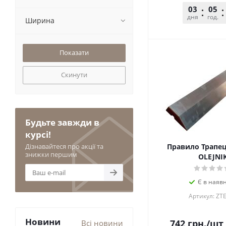
03
05
дня
год.
Ширина
Скинути
Будьте завжди в
курсі!
Дізнавайтеся про акції та
Правило Трапец
знижки першим
OLEJNI
Є в наявн
Артикул: ZT
Новини
742
грн.
/шт
Всі новини