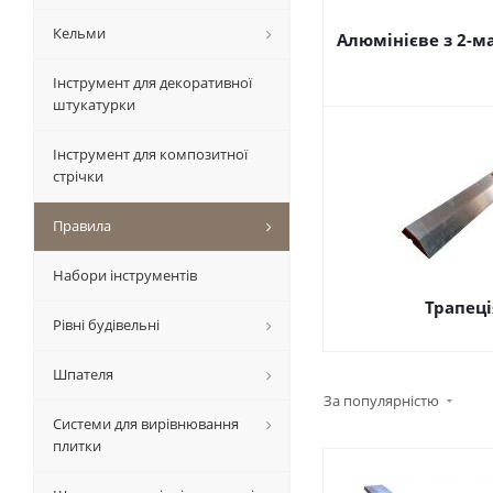
Кельми
Алюмінієве з 2-м
Інструмент для декоративної
штукатурки
Інструмент для композитної
стрічки
Правила
Набори інструментів
Трапеці
Рівні будівельні
Шпателя
За популярністю
Системи для вирівнювання
плитки