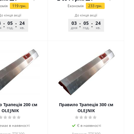
омія
119
грн.
Економія
233
грн.
До кінця акції
До кінця акції
3
05
24
25
03
05
24
25
я
год.
хв.
сек.
дня
год.
хв.
сек.
 Трапеція 200 см
Правило Трапеція 300 см
OLEJNIK
OLEJNIK
емає в наявності
Є в наявності
тикул: ZTE200
Артикул: ZTE300