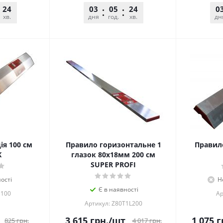
24
25
03
05
24
25
0
хв.
сек.
дня
год.
хв.
сек.
дн
ія 100 см
Правило горизонтальне 1
Правило
K
глазок 80х18мм 200 см
SUPЕR PROFI
ості
Н
Є в наявності
E100
Ар
Артикул: Z80T1L200
3 615
грн.
/шт
1 075
г
825
грн.
4 017
грн.