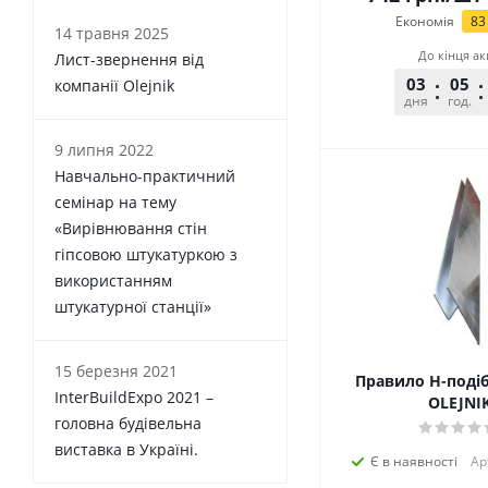
Економія
83
14 травня 2025
До кінця ак
Лист-звернення від
03
05
компанії Olejnik
дня
год.
9 липня 2022
Навчально-практичний
семінар на тему
«Вирівнювання стін
гіпсовою штукатуркою з
використанням
штукатурної станції»
15 березня 2021
Правило H-подіб
InterBuildExpo 2021 –
OLEJNI
головна будівельна
виставка в Україні.
Є в наявності
Ар