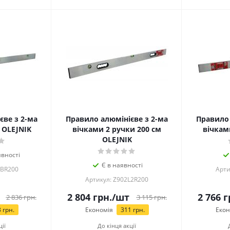
єве з 2-ма
Правило алюмінієве з 2-ма
Правило 
 OLEJNIK
вічками 2 ручки 200 см
вічкам
OLEJNIK
вності
Є в наявності
LBR200
Арти
Артикул: Z902L2R200
2 804
грн.
/шт
2 766
г
2 836
грн.
3 115
грн.
3
грн.
Економія
311
грн.
Екон
ції
До кінця акції