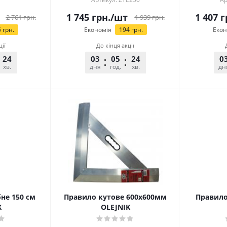
1 745
грн.
/шт
1 407
г
2 761
грн.
1 939
грн.
6
грн.
Економія
194
грн.
Екон
ції
До кінця акції
24
25
03
05
24
25
0
хв.
сек.
дня
год.
хв.
сек.
дн
не 150 см
Правило кутове 600х600мм
Правило
K
OLEJNIK