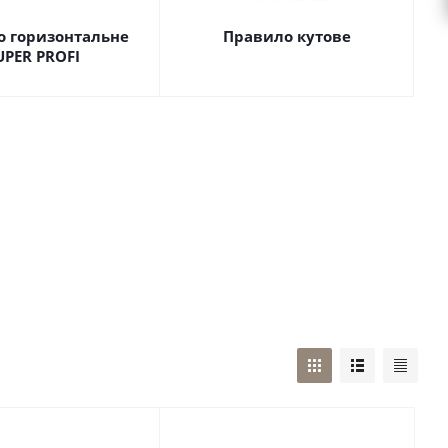
о горизонтальне
Правило кутове
UPЕR PROFI