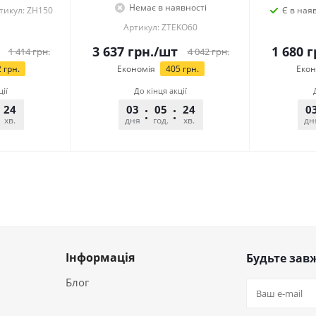
Немає в наявності
тикул: ZH150
Є в ная
Артикул: ZTEKO60
3 637
грн.
/шт
1 680
г
1 414
грн.
4 042
грн.
2
грн.
Економія
405
грн.
Екон
ції
До кінця акції
24
25
03
05
24
25
0
хв.
сек.
дня
год.
хв.
сек.
дн
Інформація
Будьте завж
Блог