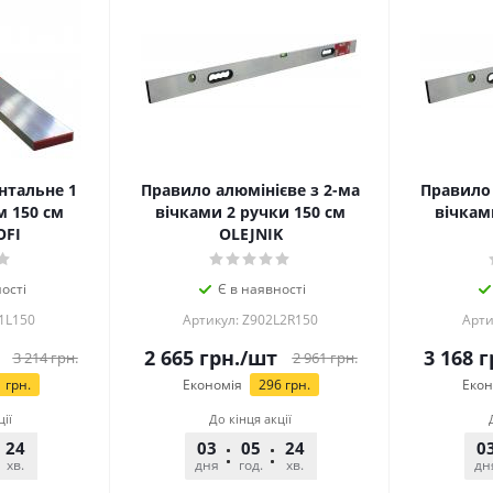
нтальне 1
Правило алюмінієве з 2-ма
Правило 
м 150 см
вічками 2 ручки 150 см
вічкам
OFI
OLEJNIK
ості
Є в наявності
1L150
Артикул: Z902L2R150
Арти
2 665
грн.
/шт
3 168
г
3 214
грн.
2 961
грн.
1
грн.
Економія
296
грн.
Екон
ції
До кінця акції
24
25
03
05
24
25
0
хв.
сек.
дня
год.
хв.
сек.
дн