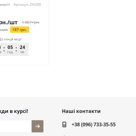
вності
Артикул: ZH200
рн.
/шт
1 867
грн.
омія
187
грн.
До кінця акції
3
05
24
25
я
год.
хв.
сек.
ди в курсі!
Наші контакти
+38 (096) 733-35-55