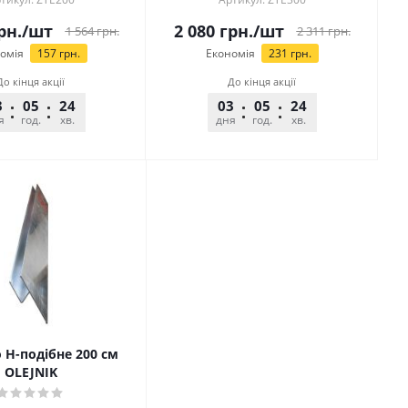
рн.
/шт
2 080
грн.
/шт
1 564
грн.
2 311
грн.
омія
157
грн.
Економія
231
грн.
До кінця акції
До кінця акції
3
05
24
25
03
05
24
25
я
год.
хв.
сек.
дня
год.
хв.
сек.
 H-подібне 200 см
OLEJNIK