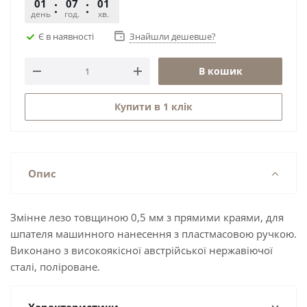
01
07
01
49
день
год.
хв.
сек.
Є в наявності
Знайшли дешевше?
В кошик
Купити в 1 клік
Опис
Змінне лезо товщиною 0,5 мм з прямими краями, для
шпателя машинного нанесення з пластмасовою ручкою.
Виконано з високоякісної австрійської нержавіючої
сталі, поліроване.