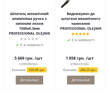
Шпатель механічний
Видовжувач до
алюмінієва ручка з
шпателя механічного
змінним лезом
нанесення
1500х0.3мм
PROFESSIONAL OLEJNIK
PROFESSIONAL OLEJNIK
Є в наявності
Є в наявності
5 669
грн.
/шт
1 858
грн.
/шт
6 299.08
грн.
2 064.23
грн.
Економія
630.08
грн.
Економія
206.23
грн.
Детальніше
Детальніше