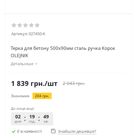
Артикул:
027450-K
Терка для бетону 500х90мм сталь ручка Корок
OLEJNIK
Детальніше
1 839
грн.
/шт
2 043
грн.
Экономия
204
грн.
До кінця акції
02
19
49
26
дня
год.
хв.
сек.
Є в наявності
Знайшли дешевше?