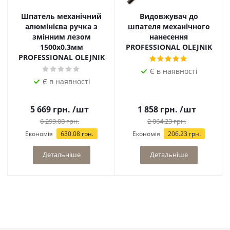
Шпатель механічний
Видовжувач до
алюмінієва ручка з
шпателя механічного
змінним лезом
нанесення
1500х0.3мм
PROFESSIONAL OLEJNIK
PROFESSIONAL OLEJNIK
Є в наявності
Є в наявності
5 669
грн.
/шт
1 858
грн.
/шт
6 299.08
грн.
2 064.23
грн.
Економія
630.08
грн.
Економія
206.23
грн.
Детальніше
Детальніше