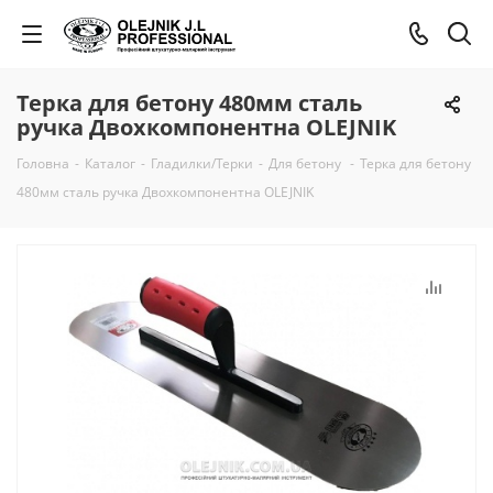
Терка для бетону 480мм сталь
ручка Двохкомпонентна OLEJNIK
Головна
-
Каталог
-
Гладилки/Терки
-
Для бетону
-
Терка для бетону
480мм сталь ручка Двохкомпонентна OLEJNIK