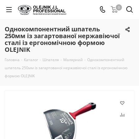
0
Однокомпонентний шпатель
250мм із загартованої нержавіючої
сталі із ергономічною формою
OLEJNIK
Головна
-
Каталог
-
Шпателя
-
Малярний
-
Однокомпонентний
шпатель 250мм із загартованої нержавіючої сталі із ергономічною
формою OLEJNIK