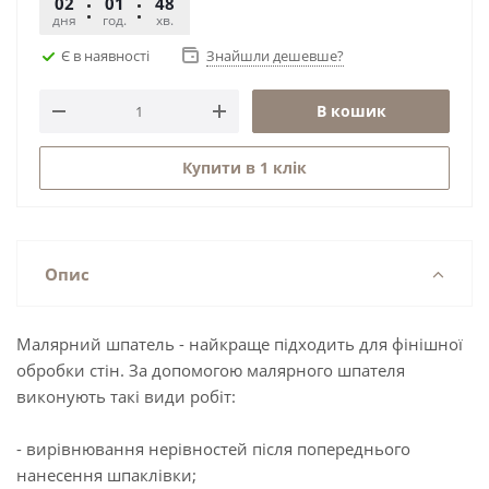
02
01
48
51
дня
год.
хв.
сек.
Є в наявності
Знайшли дешевше?
В кошик
Купити в 1 клік
Опис
Малярний шпатель - найкраще підходить для фінішної
обробки стін. За допомогою малярного шпателя
виконують такі види робіт:
- вирівнювання нерівностей після попереднього
нанесення шпаклівки;