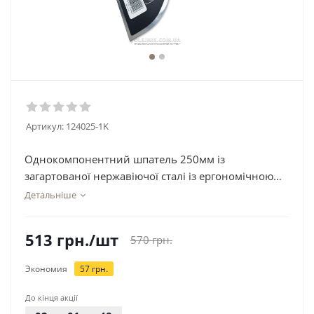
Артикул:
124025-1K
Однокомпонентний шпатель 250мм із
загартованої нержавіючої сталі із ергономічною
формою OLEJNIK
Детальніше
513
грн.
/шт
570
грн.
Экономия
57
грн.
До кінця акції