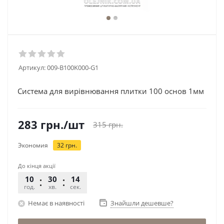
Артикул:
009-B100K000-G1
Система для вирівнювання плитки 100 основ 1мм
283
грн.
/шт
315
грн.
Экономия
32
грн.
До кінця акції
10
30
14
год.
хв.
сек.
Немає в наявності
Знайшли дешевше?