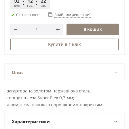
02
12
22
00
дня
год.
хв.
сек.
Є в наявності
Знайшли дешевше?
В кошик
Купити в 1 клік
Опис
- загартована золотом нержавіюча сталь;
- товщина леза Super Flex 0,3 мм;
- алюмінієва планка з порошковим покриттям.
Характеристики