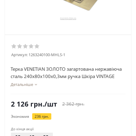
Артикул:
1263240100-MHLS-1
Терка VENETIAN ЗОЛОТО загартована нержавіюча
сталь 240х80х100х0,3мм ручка Шкіра VINTAGE
Детальніше
2 126
грн.
/шт
2 362
грн.
Экономия
236
грн.
До кінця акції