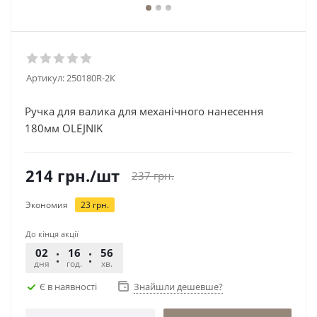
Артикул:
250180R-2К
Ручка для валика для механічного нанесення
180мм OLEJNIK
214
грн.
/шт
237
грн.
Экономия
23
грн.
До кінця акції
02
16
56
09
дня
год.
хв.
сек.
Є в наявності
Знайшли дешевше?